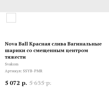
Nova Ball Красная слива Вагинальные
шарики со смещенным центром
тяжести
Svakom
Артикул:
SSYB-PMR
р.
р.
5 072
5 635
Characteristics: Сливовый
ДxШxВ: 145x118x58 мм
Вес: 432 г